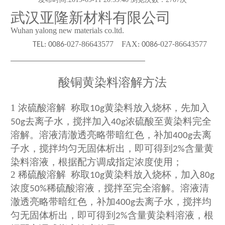
武汉亚隆新材料
有限公司
Wuhan yalong new materials co.ltd.
0
27
86643577
FAX
0
27
86643577
TEL:
0086-
-
:
0086-
-
酸铜黄染料溶解方法
1
浓硫酸溶解 称取
黄染料放入烧杯，先加入
10g
去离子水，搅拌加入
浓硫酸至黄染料完全
50g
40g
溶解。溶液清澈透亮略带暗红色，补加
去离
400g
子水，搅拌均匀无固体析出，即可得到
含量黄
2%
染料溶液，根据配方调成指定浓度使用；
2
稀硫酸溶解 称取
黄染料放入烧杯，加入
10g
80g
浓度
稀硫酸溶液，搅拌至完全溶解。溶液清
50%
澈透亮略带暗红色，补加
去离子水，搅拌均
400g
匀无固体析出，即可得到
含量黄染料溶液，根
2%